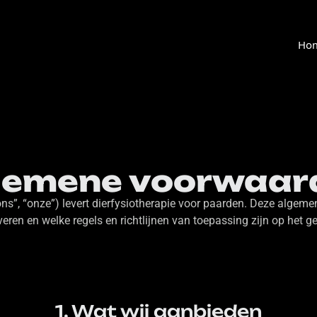
Ho
gemene voorwaar
ons”, “onze”) levert dierfysiotherapie voor paarden. Deze algem
veren en welke regels en richtlijnen van toepassing zijn op het g
1. Wat wij aanbieden