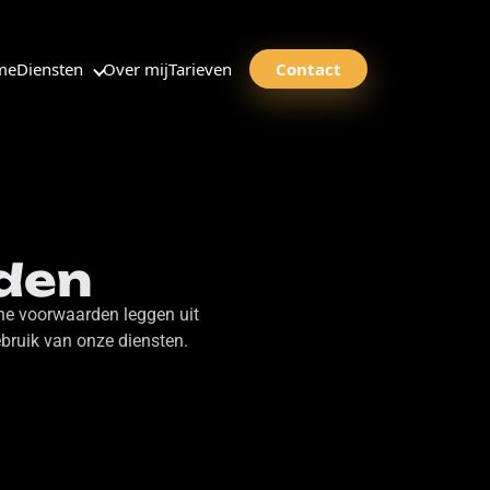
me
Diensten
Over mij
Tarieven
Contact
den
ene voorwaarden leggen uit
ebruik van onze diensten.