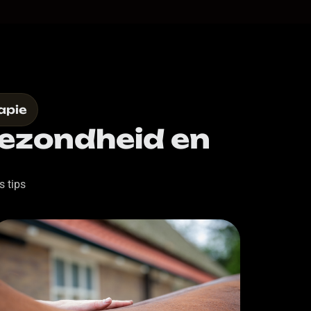
apie
gezondheid en
s tips