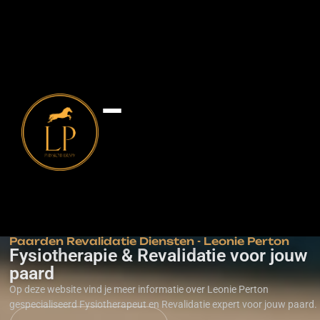
Fysiotherapie
Bemer therapie
Lasertherapie
Revalidatie
Paarden Revalidatie Diensten - Leonie Perton
Fysiotherapie & Revalidatie voor jouw
paard
Op deze website vind je meer informatie over Leonie Perton
gespecialiseerd Fysiotherapeut en Revalidatie expert voor jouw paard.